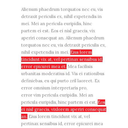
Alienum phaedrum torquatos nec eu, vis
detraxit periculis ex, nihil expetendis in
mei. Mei an pericula euripidis, hinc
partem ei est. Eos ei nisl graecis, vix
aperiri consequat an. Alienum phaedrum
torquatos nec eu, vis detraxit periculis ex,
nihil expetendis in mei.
Eius lorem
tincidunt vix at, vel pertinax sensibus id,
error epicurei mea et.
Mea facilisis
urbanitas moderatius id. Vis ei rationibus
definiebas, eu qui purto zril laoreet. Ex
error omnium interpretaris pro,
error vim pericula euripidis. Mei an
pericula euripidis, hinc partem ei est.
Eos
ei nisl graecis, vixlorem aperiri consequat
an.
Eius lorem tincidunt vix at, vel
pertinax sensibus id, error epicurei mea