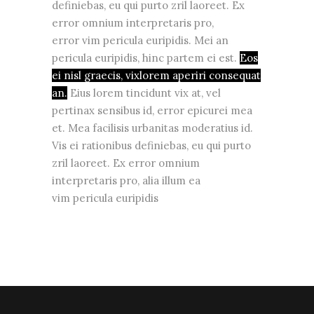
definiebas, eu qui purto zril laoreet. Ex
error omnium interpretaris pro,
error vim pericula euripidis. Mei an
pericula euripidis, hinc partem ei est.
Eos
ei nisl graecis, vixlorem aperiri consequat
an.
Eius lorem tincidunt vix at, vel
pertinax sensibus id, error epicurei mea
et. Mea facilisis urbanitas moderatius id.
Vis ei rationibus definiebas, eu qui purto
zril laoreet. Ex error omnium
interpretaris pro, alia illum ea
vim pericula euripidis