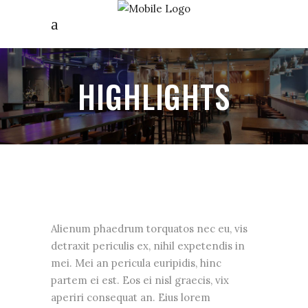
HIGHLIGHTS
Alienum phaedrum torquatos nec eu, vis
detraxit periculis ex, nihil expetendis in
mei. Mei an pericula euripidis, hinc
partem ei est. Eos ei nisl graecis, vix
aperiri consequat an. Eius lorem