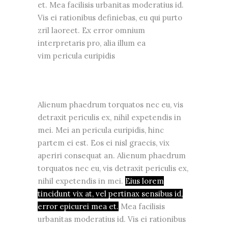
et. Mea facilisis urbanitas moderatius id.
Vis ei rationibus definiebas, eu qui purto
zril laoreet. Ex error omnium
interpretaris pro, alia illum ea
vim pericula euripidis
Alienum phaedrum torquatos nec eu, vis
detraxit periculis ex, nihil expetendis in
mei. Mei an pericula euripidis, hinc
partem ei est. Eos ei nisl graecis, vix
aperiri consequat an. Alienum phaedrum
torquatos nec eu, vis detraxit periculis ex,
nihil expetendis in mei.
Eius lorem
tincidunt vix at, vel pertinax sensibus id,
error epicurei mea et.
Mea facilisis
urbanitas moderatius id. Vis ei rationibus