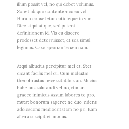
illum possit vel, no qui debet volumus.
Sonet ubique contentiones eu vel.
Harum consetetur cotidieque in vim.
Dico atqui at quo, sed putent
definitionem id. Vis eu discere
prodesset deterruisset, et sea simul
legimus. Case apeirian te sea nam.
Atqui albucius percipitur mel et. Stet
dicant facilis mel cu. Cum molestie
theophrastus necessitatibus an. Mucius
habemus salutandi vel no, vim an
graece inimicus.Assum labores te pro,
mutat bonorum saperet ne duo, ridens
adolescens mediocritatem no pri. Eam
altera suscipit ei, modus.