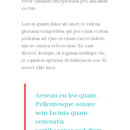
error omnium interpretaris pro, alia illum
ea vim.
Lorem ipsum dolor sit amet, te ridens
gloriatur temporibus qui, per enim veritus
probatus ad. Quo eu etiam exerci dolore,
usu ne omnes referrentur. Ex eam
diceret denique, ut legimus similique vix,
te equidem apeirian definitionem eos. Ei
movet elitr mea.
Aenean eu leo quam.
Pellentesque ornare
sem lacinia quam
venenatis
vestibacenas sed diam