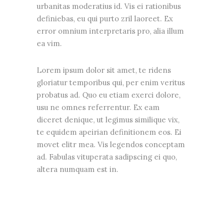
urbanitas moderatius id. Vis ei rationibus
definiebas, eu qui purto zril laoreet. Ex
error omnium interpretaris pro, alia illum
ea vim.
Lorem ipsum dolor sit amet, te ridens
gloriatur temporibus qui, per enim veritus
probatus ad. Quo eu etiam exerci dolore,
usu ne omnes referrentur. Ex eam
diceret denique, ut legimus similique vix,
te equidem apeirian definitionem eos. Ei
movet elitr mea. Vis legendos conceptam
ad. Fabulas vituperata sadipscing ei quo,
altera numquam est in.